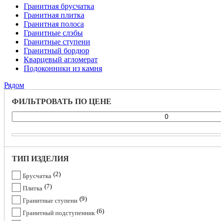
Гранитная брусчатка
Гранитная плитка
Гранитная полоса
Гранитные слэбы
Гранитные ступени
Гранитный бордюр
Кварцевый агломерат
Подоконники из камня
Рядом
ФИЛЬТРОВАТЬ ПО ЦЕНЕ
ТИП ИЗДЕЛИЯ
2
Брусчатка
7
Плитка
9
Гранитные ступени
6
Гранитный подступенник