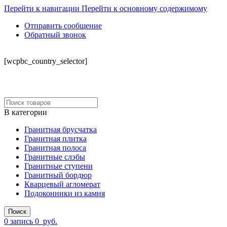
Перейти к навигации
Перейти к основному содержимому
Отправить сообщение
Обратный звонок
СКЛАД
[wcpbc_country_selector]
В категории
Гранитная брусчатка
Гранитная плитка
Гранитная полоса
Гранитные слэбы
Гранитные ступени
Гранитный бордюр
Кварцевый агломерат
Подоконники из камня
Поиск
0
запись
0
руб.