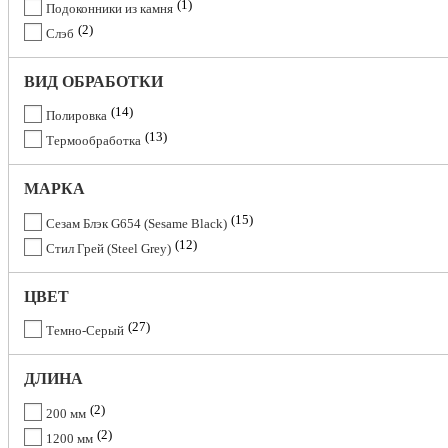
1
Подоконники из камня
2
Слэб
ВИД ОБРАБОТКИ
14
Полировка
13
Термообработка
МАРКА
15
Сезам Блэк G654 (Sesame Black)
12
Стил Грей (Steel Grey)
ЦВЕТ
27
Темно-Серый
ДЛИНА
2
200 мм
2
1200 мм