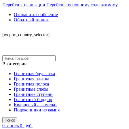
Перейти к навигации
Перейти к основному содержимому
Отправить сообщение
Обратный звонок
СКЛАД
[wcpbc_country_selector]
В категории
Гранитная брусчатка
Гранитная плитка
Гранитная полоса
Гранитные слэбы
Гранитные ступени
Гранитный бордюр
Кварцевый агломерат
Подоконники из камня
Поиск
0
запись
0
руб.