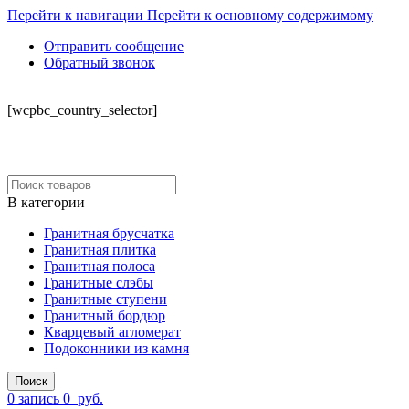
Перейти к навигации
Перейти к основному содержимому
Отправить сообщение
Обратный звонок
СКЛАД
[wcpbc_country_selector]
В категории
Гранитная брусчатка
Гранитная плитка
Гранитная полоса
Гранитные слэбы
Гранитные ступени
Гранитный бордюр
Кварцевый агломерат
Подоконники из камня
Поиск
0
запись
0
руб.