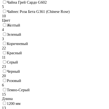
Чайна Грей Сардо G602
5
Чайнес Роза Бета G361 (Chinese Rose)
10
Цвет
Желтый
4
Зеленый
3
Коричневый
22
Красный
11
Серый
23
Черный
20
Розовый
6
Темно-Серый
15
Длина
1200 мм
13