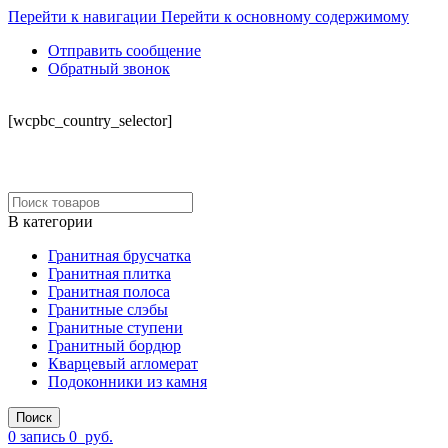
Перейти к навигации
Перейти к основному содержимому
Отправить сообщение
Обратный звонок
СКЛАД
[wcpbc_country_selector]
В категории
Гранитная брусчатка
Гранитная плитка
Гранитная полоса
Гранитные слэбы
Гранитные ступени
Гранитный бордюр
Кварцевый агломерат
Подоконники из камня
Поиск
0
запись
0
руб.