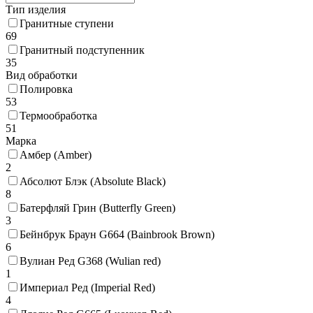
Тип изделия
Гранитные ступени
69
Гранитный подступенник
35
Вид обработки
Полировка
53
Термообработка
51
Марка
Амбер (Amber)
2
Абсолют Блэк (Absolute Black)
8
Батерфляй Грин (Butterfly Green)
3
Бейнбрук Браун G664 (Bainbrook Brown)
6
Вулиан Ред G368 (Wulian red)
1
Империал Ред (Imperial Red)
4