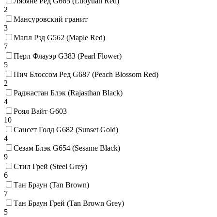
Ляояне Ред G665 (Luoyuan Red)
2
Мансуровский гранит
3
Мапл Рэд G562 (Maple Red)
7
Перл Флауэр G383 (Pearl Flower)
5
Пич Блоссом Ред G687 (Peach Blossom Red)
2
Раджастан Блэк (Rajasthan Black)
4
Роял Вайт G603
10
Сансет Голд G682 (Sunset Gold)
4
Сезам Блэк G654 (Sesame Black)
9
Стил Грей (Steel Grey)
6
Тан Браун (Tan Brown)
7
Тан Браун Грей (Tan Brown Grey)
5