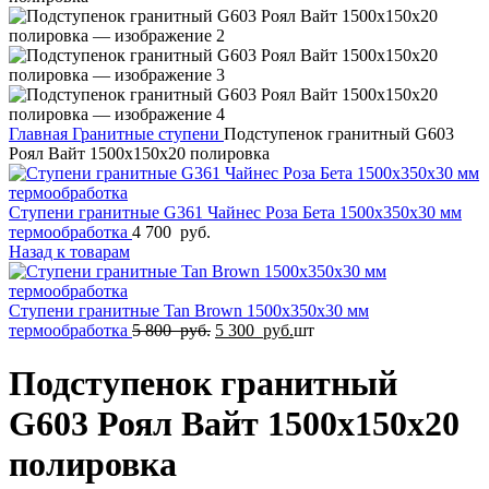
Главная
Гранитные ступени
Подступенок гранитный G603
Роял Вайт 1500x150x20 полировка
Ступени гранитные G361 Чайнес Роза Бета 1500x350x30 мм
термообработка
4 700
руб.
Назад к товарам
Ступени гранитные Tan Brown 1500x350x30 мм
Первоначальная
Текущая
термообработка
5 800
руб.
5 300
руб.
шт
цена
цена:
составляла
5
Подступенок гранитный
5
300
800
руб..
G603 Роял Вайт 1500x150x20
руб..
полировка