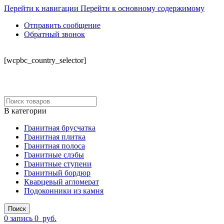
Перейти к навигации
Перейти к основному содержимому
Отправить сообщение
Обратный звонок
СКЛАД
[wcpbc_country_selector]
В категории
Гранитная брусчатка
Гранитная плитка
Гранитная полоса
Гранитные слэбы
Гранитные ступени
Гранитный бордюр
Кварцевый агломерат
Подоконники из камня
Поиск
0
запись
0
руб.