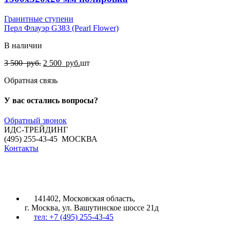
Гранитные ступени
Перл Флауэр G383 (Pearl Flower)
В наличии
Первоначальная
Текущая
3 500
руб.
2 500
руб.
шт
цена
цена:
Обратная связь
составляла
2
3
500
500
руб..
У вас остались вопросы?
руб..
Обратный звонок
ИДС-ТРЕЙДИНГ
(495) 255-43-45 МОСКВА
Контакты
ИДС-ТРЕЙДИНГ
141402, Московская область,
г. Москва, ул. Вашутинское шоссе 21д
тел: +7 (495) 255-43-45