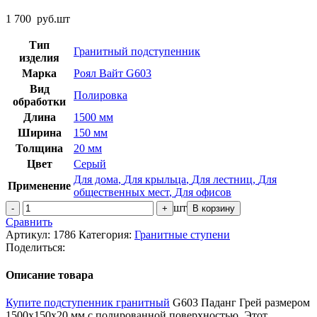
1 700
руб.
шт
Тип
Гранитный подступенник
изделия
Марка
Роял Вайт G603
Вид
Полировка
обработки
Длина
1500 мм
Ширина
150 мм
Толщина
20 мм
Цвет
Серый
Для дома
,
Для крыльца
,
Для лестниц
,
Для
Применение
общественных мест
,
Для офисов
Количество
шт
В корзину
товара
Сравнить
Подступенок
Артикул:
1786
Категория:
Гранитные ступени
гранитный
Поделиться:
G603
Роял
Описание товара
Вайт
1500x150x20
Купите подступенник гранитный
G603 Паданг Грей размером
полировка
1500x150x20 мм с полированной поверхностью. Этот