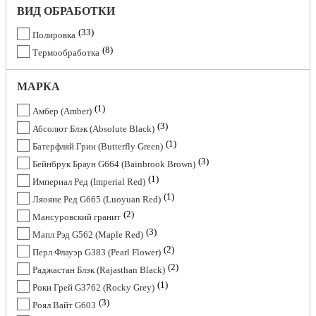
ВИД ОБРАБОТКИ
33
Полировка
8
Термообработка
МАРКА
1
Амбер (Amber)
3
Абсолют Блэк (Absolute Black)
1
Батерфляй Грин (Butterfly Green)
3
Бейнбрук Браун G664 (Bainbrook Brown)
1
Империал Ред (Imperial Red)
1
Ляояне Ред G665 (Luoyuan Red)
2
Мансуровский гранит
3
Мапл Рэд G562 (Maple Red)
2
Перл Флауэр G383 (Pearl Flower)
2
Раджастан Блэк (Rajasthan Black)
1
Роки Грей G3762 (Rocky Grey)
3
Роял Вайт G603