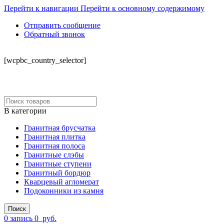
Перейти к навигации
Перейти к основному содержимому
Отправить сообщение
Обратный звонок
СКЛАД
[wcpbc_country_selector]
В категории
Гранитная брусчатка
Гранитная плитка
Гранитная полоса
Гранитные слэбы
Гранитные ступени
Гранитный бордюр
Кварцевый агломерат
Подоконники из камня
Поиск
0
запись
0
руб.