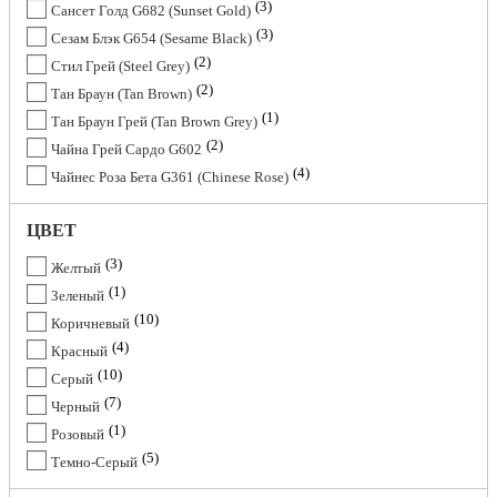
3
Сансет Голд G682 (Sunset Gold)
3
Сезам Блэк G654 (Sesame Black)
2
Стил Грей (Steel Grey)
2
Тан Браун (Tan Brown)
1
Тан Браун Грей (Tan Brown Grey)
2
Чайна Грей Сардо G602
4
Чайнес Роза Бета G361 (Chinese Rose)
ЦВЕТ
3
Желтый
1
Зеленый
10
Коричневый
4
Красный
10
Серый
7
Черный
1
Розовый
5
Темно-Серый