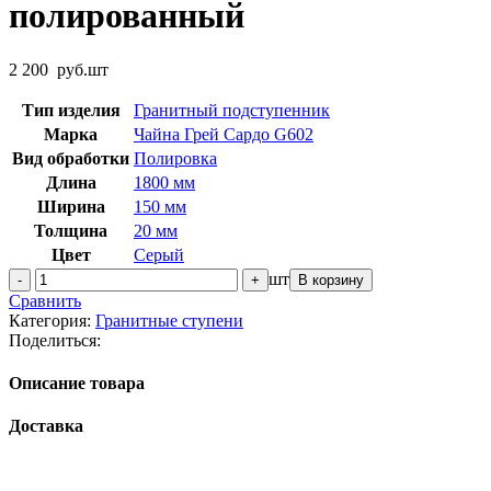
полированный
2 200
руб.
шт
Тип изделия
Гранитный подступенник
Марка
Чайна Грей Сардо G602
Вид обработки
Полировка
Длина
1800 мм
Ширина
150 мм
Толщина
20 мм
Цвет
Серый
Количество
шт
В корзину
товара
Сравнить
Подступенок
Категория:
Гранитные ступени
гранитный
Поделиться:
G602
Чайна
Описание товара
Грей
Сардо
Доставка
1800x150x20
мм
полированный