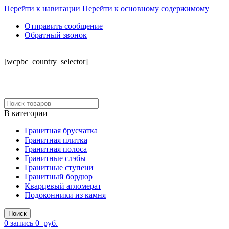
Перейти к навигации
Перейти к основному содержимому
Отправить сообщение
Обратный звонок
СКЛАД
[wcpbc_country_selector]
В категории
Гранитная брусчатка
Гранитная плитка
Гранитная полоса
Гранитные слэбы
Гранитные ступени
Гранитный бордюр
Кварцевый агломерат
Подоконники из камня
Поиск
0
запись
0
руб.