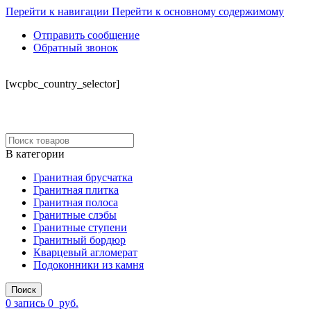
Перейти к навигации
Перейти к основному содержимому
Отправить сообщение
Обратный звонок
СКЛАД
[wcpbc_country_selector]
В категории
Гранитная брусчатка
Гранитная плитка
Гранитная полоса
Гранитные слэбы
Гранитные ступени
Гранитный бордюр
Кварцевый агломерат
Подоконники из камня
Поиск
0
запись
0
руб.