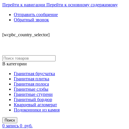
Перейти к навигации
Перейти к основному содержимому
Отправить сообщение
Обратный звонок
СКЛАД
[wcpbc_country_selector]
В категории
Гранитная брусчатка
Гранитная плитка
Гранитная полоса
Гранитные слэбы
Гранитные ступени
Гранитный бордюр
Кварцевый агломерат
Подоконники из камня
Поиск
0
запись
0
руб.