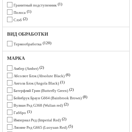
1
Гранитный подступенник
1
Полоса
2
Слэб
ВИД ОБРАБОТКИ
120
Термообработка
МАРКА
2
Амбер (Amber)
6
Абсолют Блэк (Absolute Black)
1
Ангола Блэк (Angola Black)
2
Батерфляй Грин (Butterfly Green)
8
Бейнбрук Браун G664 (Bainbrook Brown)
2
Вулиан Ред G368 (Wulian red)
1
Габбро
2
Империал Ред (Imperial Red)
5
Ляояне Ред G665 (Luoyuan Red)