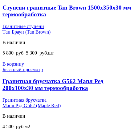
Ступени гранитные Tan Brown 1500x350x30 мм
термообработка
Гранитные ступени
Тан Браун (Tan Brown)
В наличии
Первоначальная
Текущая
5 800
руб.
5 300
руб.
шт
цена
цена:
составляла
5
В корзину
5
300
Быстрый просмотр
800
руб..
руб..
Гранитная брусчатка G562 Мапл Ред
200х100х30 мм термообработка
Гранитная брусчатка
Мапл Рэд G562 (Maple Red)
В наличии
4 500
руб.
м2