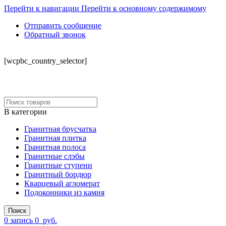
Перейти к навигации
Перейти к основному содержимому
Отправить сообщение
Обратный звонок
СКЛАД
[wcpbc_country_selector]
В категории
Гранитная брусчатка
Гранитная плитка
Гранитная полоса
Гранитные слэбы
Гранитные ступени
Гранитный бордюр
Кварцевый агломерат
Подоконники из камня
Поиск
0
запись
0
руб.