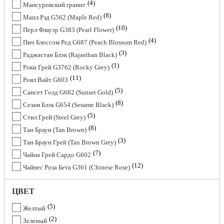
4
Мансуровский гранит
8
Мапл Рэд G562 (Maple Red)
10
Перл Флауэр G383 (Pearl Flower)
4
Пич Блоссом Ред G687 (Peach Blossom Red)
3
Раджастан Блэк (Rajasthan Black)
1
Роки Грей G3762 (Rocky Grey)
11
Роял Вайт G603
5
Сансет Голд G682 (Sunset Gold)
8
Сезам Блэк G654 (Sesame Black)
5
Стил Грей (Steel Grey)
8
Тан Браун (Tan Brown)
3
Тан Браун Грей (Tan Brown Grey)
7
Чайна Грей Сардо G602
12
Чайнес Роза Бета G361 (Chinese Rose)
ЦВЕТ
5
Желтый
2
Зеленый