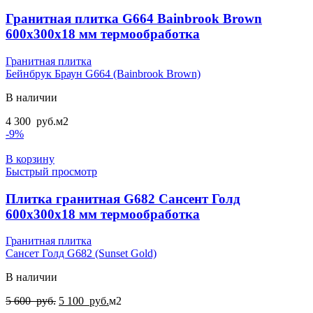
Гранитная плитка G664 Bainbrook Brown
600x300x18 мм термообработка
Гранитная плитка
Бейнбрук Браун G664 (Bainbrook Brown)
В наличии
4 300
руб.
м2
-9%
В корзину
Быстрый просмотр
Плитка гранитная G682 Сансент Голд
600x300x18 мм термообработка
Гранитная плитка
Сансет Голд G682 (Sunset Gold)
В наличии
Первоначальная
Текущая
5 600
руб.
5 100
руб.
м2
цена
цена: