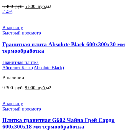
Первоначальная
Текущая
6 400
руб.
5 800
руб.
м2
цена
цена:
-14%
составляла
5
6
800
400
руб..
В корзину
руб..
Быстрый просмотр
Гранитная плита Absolute Black 600x300x30 мм
термообработка
Гранитная плитка
Абсолют Блэк (Absolute Black)
В наличии
Первоначальная
Текущая
9 300
руб.
8 000
руб.
м2
цена
цена:
составляла
8
9
000
В корзину
300
руб..
Быстрый просмотр
руб..
Плитка гранитная G602 Чайна Грей Сардо
600x300x18 мм термообработка