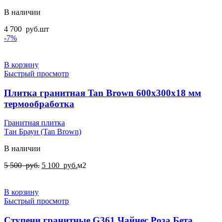
В наличии
4 700
руб.
шт
-7%
В корзину
Быстрый просмотр
Плитка гранитная Tan Brown 600x300x18 мм
термообработка
Гранитная плитка
Тан Браун (Tan Brown)
В наличии
Первоначальная
Текущая
5 500
руб.
5 100
руб.
м2
цена
цена:
составляла
5
5
100
В корзину
500
руб..
Быстрый просмотр
руб..
Ступени гранитные G361 Чайнес Роза Бета