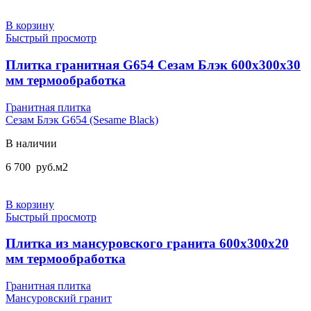
составляла
5
5
100
В корзину
600
руб..
Быстрый просмотр
руб..
Плитка гранитная G654 Сезам Блэк 600x300x30
мм термообработка
Гранитная плитка
Сезам Блэк G654 (Sesame Black)
В наличии
6 700
руб.
м2
В корзину
Быстрый просмотр
Плитка из мансуровского гранита 600x300x20
мм термообработка
Гранитная плитка
Мансуровский гранит