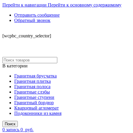
Перейти к навигации
Перейти к основному содержимому
Отправить сообщение
Обратный звонок
СКЛАД
[wcpbc_country_selector]
В категории
Гранитная брусчатка
Гранитная плитка
Гранитная полоса
Гранитные слэбы
Гранитные ступени
Гранитный бордюр
Кварцевый агломерат
Подоконники из камня
Поиск
0
запись
0
руб.