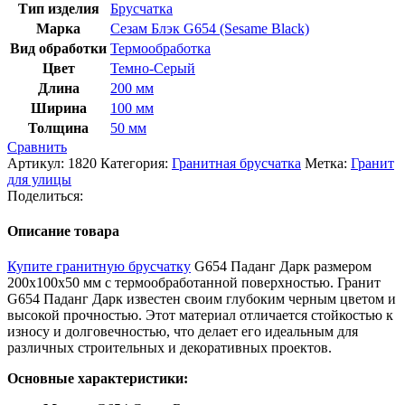
Тип изделия
Брусчатка
Марка
Сезам Блэк G654 (Sesame Black)
Вид обработки
Термообработка
Цвет
Темно-Серый
Длина
200 мм
Ширина
100 мм
Толщина
50 мм
Сравнить
Артикул:
1820
Категория:
Гранитная брусчатка
Метка:
Гранит
для улицы
Поделиться:
Описание товара
Купите гранитную брусчатку
G654 Паданг Дарк размером
200x100x50 мм с термообработанной поверхностью. Гранит
G654 Паданг Дарк известен своим глубоким черным цветом и
высокой прочностью. Этот материал отличается стойкостью к
износу и долговечностью, что делает его идеальным для
различных строительных и декоративных проектов.
Основные характеристики: