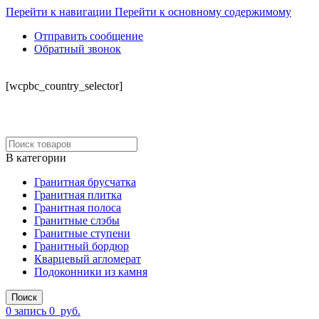
Перейти к навигации
Перейти к основному содержимому
Отправить сообщение
Обратный звонок
СКЛАД
[wcpbc_country_selector]
В категории
Гранитная брусчатка
Гранитная плитка
Гранитная полоса
Гранитные слэбы
Гранитные ступени
Гранитный бордюр
Кварцевый агломерат
Подоконники из камня
Поиск
0
запись
0
руб.