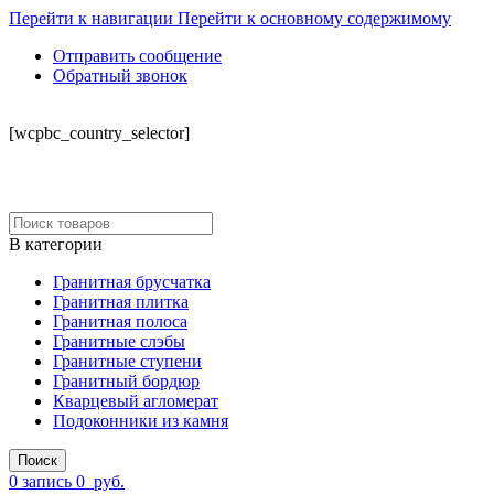
Перейти к навигации
Перейти к основному содержимому
Отправить сообщение
Обратный звонок
СКЛАД
[wcpbc_country_selector]
В категории
Гранитная брусчатка
Гранитная плитка
Гранитная полоса
Гранитные слэбы
Гранитные ступени
Гранитный бордюр
Кварцевый агломерат
Подоконники из камня
Поиск
0
запись
0
руб.