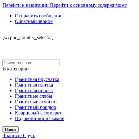
Перейти к навигации
Перейти к основному содержимому
Отправить сообщение
Обратный звонок
СКЛАД
[wcpbc_country_selector]
В категории
Гранитная брусчатка
Гранитная плитка
Гранитная полоса
Гранитные слэбы
Гранитные ступени
Гранитный бордюр
Кварцевый агломерат
Подоконники из камня
Поиск
0
запись
0
руб.