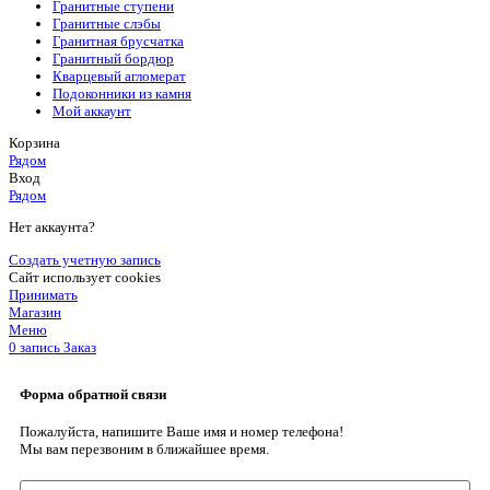
Гранитные ступени
Гранитные слэбы
Гранитная брусчатка
Гранитный бордюр
Кварцевый агломерат
Подоконники из камня
Мой аккаунт
Корзина
Рядом
Вход
Рядом
Нет аккаунта?
Создать учетную запись
Сайт использует cookies
Принимать
Магазин
Меню
0
запись
Заказ
Форма обратной связи
Пожалуйста, напишите Ваше имя и номер телефона!
Мы вам перезвоним в ближайшее время.