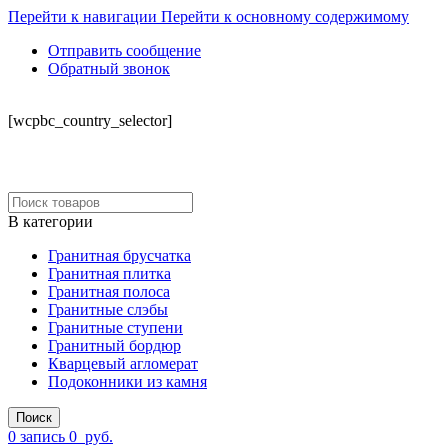
Перейти к навигации
Перейти к основному содержимому
Отправить сообщение
Обратный звонок
СКЛАД
[wcpbc_country_selector]
В категории
Гранитная брусчатка
Гранитная плитка
Гранитная полоса
Гранитные слэбы
Гранитные ступени
Гранитный бордюр
Кварцевый агломерат
Подоконники из камня
Поиск
0
запись
0
руб.