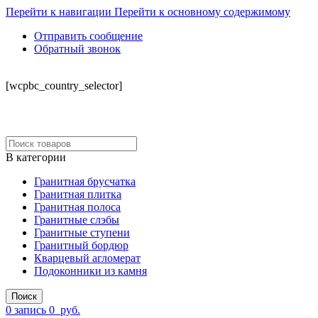
Перейти к навигации
Перейти к основному содержимому
Отправить сообщение
Обратный звонок
СКЛАД
[wcpbc_country_selector]
В категории
Гранитная брусчатка
Гранитная плитка
Гранитная полоса
Гранитные слэбы
Гранитные ступени
Гранитный бордюр
Кварцевый агломерат
Подоконники из камня
Поиск
0
запись
0
руб.