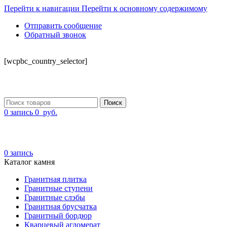
Перейти к навигации
Перейти к основному содержимому
Отправить сообщение
Обратный звонок
СКЛАД
[wcpbc_country_selector]
Поиск
0
запись
0
руб.
0
запись
Каталог камня
Гранитная плитка
Гранитные ступени
Гранитные слэбы
Гранитная брусчатка
Гранитный бордюр
Кварцевый агломерат