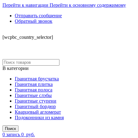
Перейти к навигации
Перейти к основному содержимому
Отправить сообщение
Обратный звонок
СКЛАД
[wcpbc_country_selector]
В категории
Гранитная брусчатка
Гранитная плитка
Гранитная полоса
Гранитные слэбы
Гранитные ступени
Гранитный бордюр
Кварцевый агломерат
Подоконники из камня
Поиск
0
запись
0
руб.