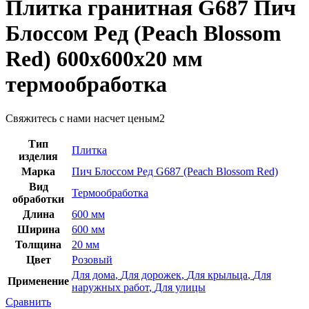
Плитка гранитная G687 Пич
Блоссом Ред (Peach Blossom
Red) 600х600х20 мм
термообработка
Свяжитесь с нами насчет цены
м2
Тип
Плитка
изделия
Марка
Пич Блоссом Ред G687 (Peach Blossom Red)
Вид
Термообработка
обработки
Длина
600 мм
Ширина
600 мм
Толщина
20 мм
Цвет
Розовый
Для дома
,
Для дорожек
,
Для крыльца
,
Для
Применение
наружных работ
,
Для улицы
Сравнить