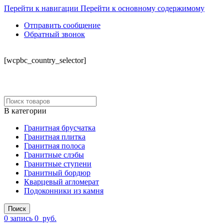
Перейти к навигации
Перейти к основному содержимому
Отправить сообщение
Обратный звонок
СКЛАД
[wcpbc_country_selector]
В категории
Гранитная брусчатка
Гранитная плитка
Гранитная полоса
Гранитные слэбы
Гранитные ступени
Гранитный бордюр
Кварцевый агломерат
Подоконники из камня
Поиск
0
запись
0
руб.