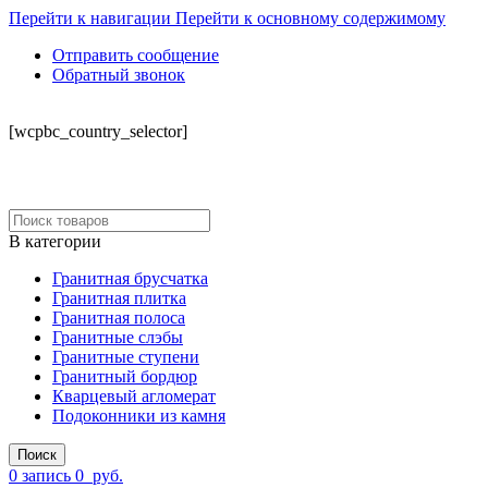
Перейти к навигации
Перейти к основному содержимому
Отправить сообщение
Обратный звонок
СКЛАД
[wcpbc_country_selector]
В категории
Гранитная брусчатка
Гранитная плитка
Гранитная полоса
Гранитные слэбы
Гранитные ступени
Гранитный бордюр
Кварцевый агломерат
Подоконники из камня
Поиск
0
запись
0
руб.