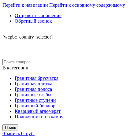
Перейти к навигации
Перейти к основному содержимому
Отправить сообщение
Обратный звонок
СКЛАД
[wcpbc_country_selector]
В категории
Гранитная брусчатка
Гранитная плитка
Гранитная полоса
Гранитные слэбы
Гранитные ступени
Гранитный бордюр
Кварцевый агломерат
Подоконники из камня
Поиск
0
запись
0
руб.