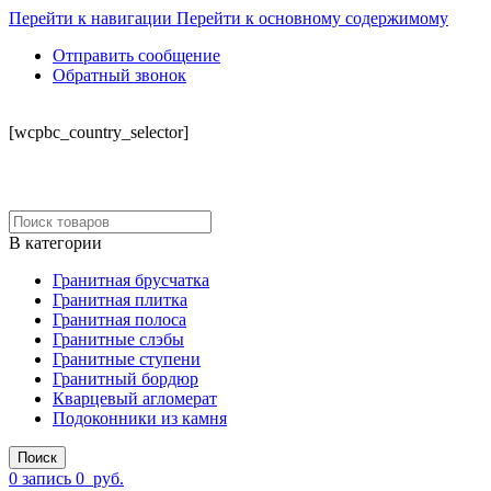
Перейти к навигации
Перейти к основному содержимому
Отправить сообщение
Обратный звонок
СКЛАД
[wcpbc_country_selector]
В категории
Гранитная брусчатка
Гранитная плитка
Гранитная полоса
Гранитные слэбы
Гранитные ступени
Гранитный бордюр
Кварцевый агломерат
Подоконники из камня
Поиск
0
запись
0
руб.