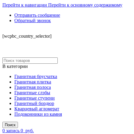
Перейти к навигации
Перейти к основному содержимому
Отправить сообщение
Обратный звонок
СКЛАД
[wcpbc_country_selector]
В категории
Гранитная брусчатка
Гранитная плитка
Гранитная полоса
Гранитные слэбы
Гранитные ступени
Гранитный бордюр
Кварцевый агломерат
Подоконники из камня
Поиск
0
запись
0
руб.