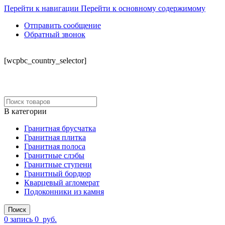
Перейти к навигации
Перейти к основному содержимому
Отправить сообщение
Обратный звонок
СКЛАД
[wcpbc_country_selector]
В категории
Гранитная брусчатка
Гранитная плитка
Гранитная полоса
Гранитные слэбы
Гранитные ступени
Гранитный бордюр
Кварцевый агломерат
Подоконники из камня
Поиск
0
запись
0
руб.