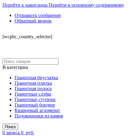
Перейти к навигации
Перейти к основному содержимому
Отправить сообщение
Обратный звонок
СКЛАД
[wcpbc_country_selector]
В категории
Гранитная брусчатка
Гранитная плитка
Гранитная полоса
Гранитные слэбы
Гранитные ступени
Гранитный бордюр
Кварцевый агломерат
Подоконники из камня
Поиск
0
запись
0
руб.