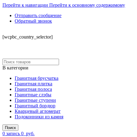
Перейти к навигации
Перейти к основному содержимому
Отправить сообщение
Обратный звонок
СКЛАД
[wcpbc_country_selector]
В категории
Гранитная брусчатка
Гранитная плитка
Гранитная полоса
Гранитные слэбы
Гранитные ступени
Гранитный бордюр
Кварцевый агломерат
Подоконники из камня
Поиск
0
запись
0
руб.