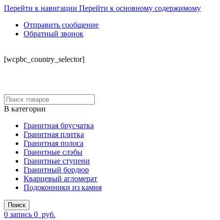
Перейти к навигации
Перейти к основному содержимому
Отправить сообщение
Обратный звонок
СКЛАД
[wcpbc_country_selector]
В категории
Гранитная брусчатка
Гранитная плитка
Гранитная полоса
Гранитные слэбы
Гранитные ступени
Гранитный бордюр
Кварцевый агломерат
Подоконники из камня
Поиск
0
запись
0
руб.