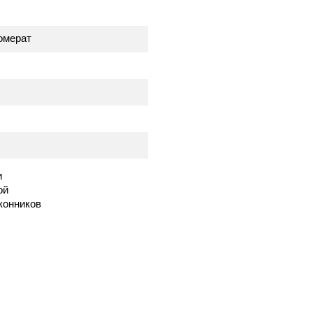
омерат
и
ой
конников